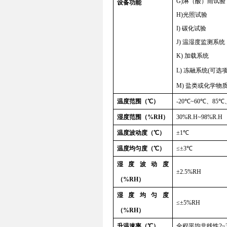
G)
淋（酸）雨试验
设备功能
H)
光照试验
I)
碳化试验
J)
温
湿度监测系统
K)
加载系统
L)
冻融系统
(
可选
M)
盐类或化学物
温度范围（
℃
）
-20
℃
~
60
℃
、
85
℃
湿度范围（
%RH
）
30%R.H~98%R.H
温度波动度（
℃
）
±
1
℃
温度均匀度（
℃
）
≤±
3
℃
湿度波动度
±
2.5%RH
（
%RH
）
湿度均匀度
≤±
5%RH
（
%RH
）
升温速率（
℃
）
全程平均非线性
2~