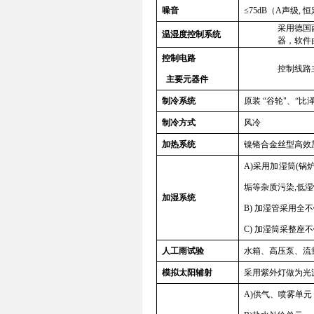
噪音
≤
75dB
（
A
声级
,
恒
采用德国
温湿度控制系统
器
，
软件
控制电路
控制线路
主要元器件
制冷系统
原装
“
谷轮
"
、
“
比
制冷方式
风冷
加热系统
镍铬合金丝型高效
A)
采用加湿筒
(
锅
垢等杂质污染
,
低湿
加湿系统
B)
加湿管采用全不
C)
加湿筒采整座不
人工雨试验
水箱、高压泵、流
模拟太阳辅射
采用紫外灯做为光
A)
供气、喷雾单元