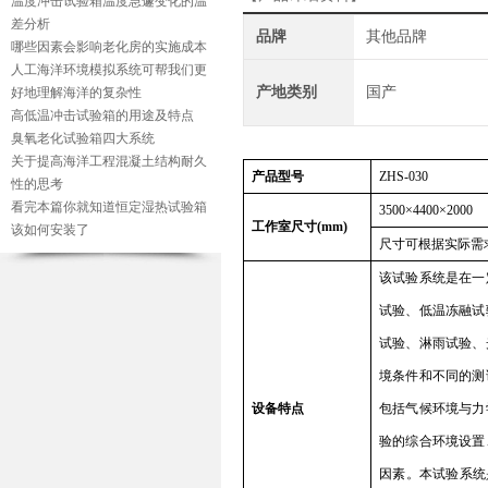
温度冲击试验箱温度急遽变化的温
差分析
品牌
其他品牌
哪些因素会影响老化房的实施成本
人工海洋环境模拟系统可帮我们更
产地类别
国产
好地理解海洋的复杂性
高低温冲击试验箱的用途及特点
臭氧老化试验箱四大系统
关于提高海洋工程混凝土结构耐久
产品型号
ZHS-030
性的思考
看完本篇你就知道恒定湿热试验箱
3500
×
4400
×
20
00
工作室尺寸
(mm)
该如何安装了
尺寸可根据实际需
该试验系统是在一
试验、低温冻融试
试验、淋雨试验、
境条件和不同的测
设备特点
包括气候环境与力
验的综合环境设置
因素。本试验系统