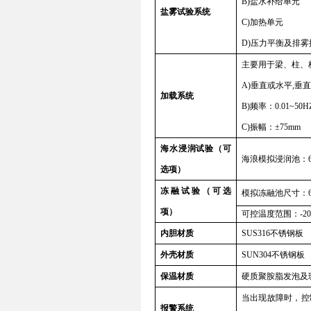
B)
盐水补给单元
盐雾试验系统
C)
加热单元
D)
压力平衡及排雾
主要用于梁、柱、
A)
垂直或水平
,
垂直
加载系统
B)
频率：
0.01~50H
C)
振幅：±
75mm
海水浸润试验
（可
海浪模拟浸润池：
选项）
冻融试验
（可选
模拟冻融池尺寸：
项）
可控温度范围：
-2
内胆材质
SUS316
不锈钢板
外壳材质
SUN304
不锈钢板
保温材质
硬质聚胺脂发泡及
当出现故障时，控
报警
系统