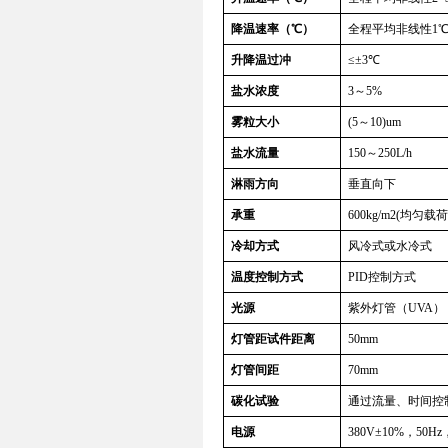
降温速率（
℃
）
全程平均非线性
1
升降温过冲
≤±
3
℃
盐水浓度
3
～
5%
雾粒大小
(5
～
10)um
盐水流量
150
～
250L
/h
淋
雨方向
垂直向下
承重
600kg
/m2(
均匀载荷
冷却方式
风
冷式
或水冷式
温度控制方式
PID
控制方式
光源
紫外灯管（
UVA
）
灯管距试件距离
50mm
灯管间距
70mm
碳化试验
通过流量、时间控
电源
380V
±
10%
，
50Hz