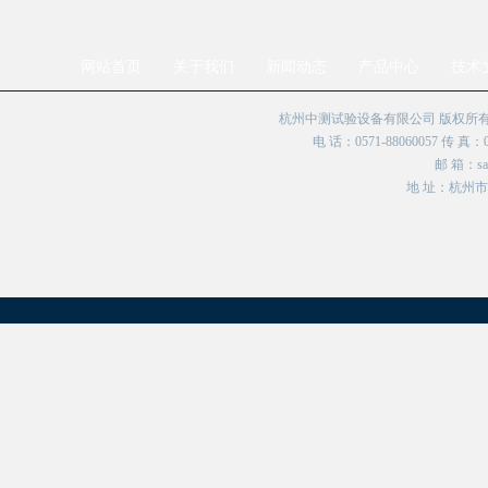
网站首页
关于我们
新闻动态
产品中心
技术
杭州中测试验设备有限公司 版权所有 Copyr
电 话：0571-88060057 传 真：
邮 箱：sal
地 址：杭州市