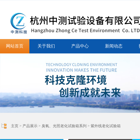
网站首页
关于我们
产品中心
新闻动态
主页
>
产品展示
>
臭氧、光照老化试验箱系列
>
紫外线老化试验箱