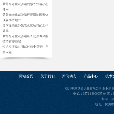
紫外光老化试验箱的紫外灯请小心
使用
紫外光老化试验箱环境影响因素体
现在哪些地方
如何提高紫外光老化试验箱的工作
效率
紫外光老化试验箱延长使用寿命的
技巧有哪些呢
恒温恒湿箱在测试过程中需要注意
的问题
网站首页
关于我们
新闻动态
产品中心
技术
杭州中测试验设备有限公司 版权所有 Copyr
电 话：0571-88060057 传 真：
邮 箱：sal
地 址：杭州市