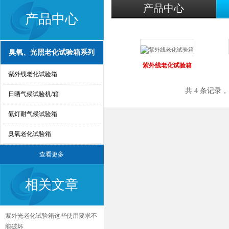
产品中心
产品中心
臭氧、光照老化试验箱系列
紫外线老化试验箱
紫外线老化试验箱
共 4 条记录，
日晒气候试验机/箱
氙灯耐气候试验箱
臭氧老化试验箱
查看更多
相关文章
紫外光老化试验箱这些使用要求不
能破坏