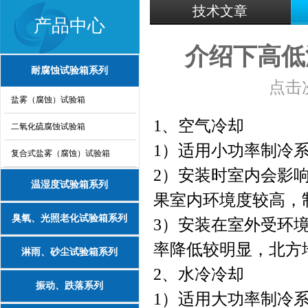
技术文章
产品中心
介绍下高低
耐腐蚀试验箱系列
点击次
盐雾（腐蚀）试验箱
1
、空气冷却
二氧化硫腐蚀试验箱
1
）适用小功率制冷
复合式盐雾（腐蚀）试验箱
2
）安装时室内会影
温湿度试验箱系列
果室内环境度较高，
臭氧、光照老化试验箱系列
3
）安装在室外受环
率降低较明显，北方
淋雨、砂尘试验箱系列
2
、水冷冷却
振动、跌落系列
1
）适用大功率制冷