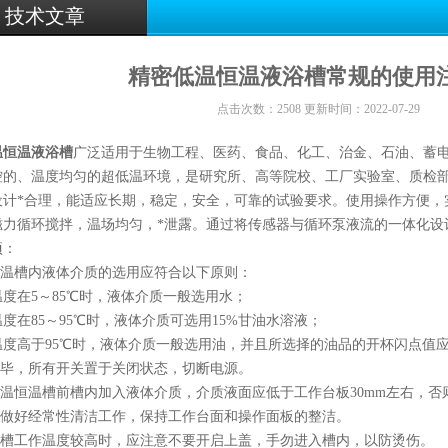
技术文章
精密低温恒温液浴槽常规的使用
点击次数：2508 更新时间：2022-07-29
温恒温液浴槽
广泛适用于生物工程、医药、食品、化工、治金、石油、蓄
控的、温度均匀的超低温环境，是研究所、高等院校、工厂实验室、质检
设计*合理，能适应长期，稳定，安全，可靠的试验要求。使用操作方便，
磁力循环搅拌，温场均匀，*泄露。通过将传感器与循环泵液流的一体化设
项：
温恒温槽内液体介质的选用应符合以下原则：
度在5～85℃时，液体介质一般选用水；
度在85～95℃时，液体介质可选用15%甘油水溶液；
温度高于95℃时，液体介质一般选用油，并且所选择的油品的开杯闪点值应
用完毕，所有开关置于关闭状态，切断电源。
用低温恒温槽前槽内加入液体介质，介质液面应低于工作台板30mm左右，
器应做好经常性清洁工作，保持工作台面和操作面板的整洁。
恒温槽工作温度较高时，应注意不要开启上盖，手勿进入槽内，以防烫伤。