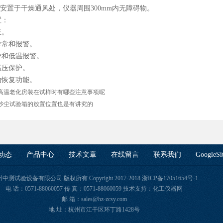
应安置于干燥通风处，仪器周围300mm内无障碍物。
置：
正。
异常和报警。
护和低温报警。
高压保护。
动恢复功能。
高温老化房装在试样时有哪些注意事项呢
砂尘试验箱的放置位置也是有讲究的
动态
产品中心
技术文章
在线留言
联系我们
GoogleSi
中测试验设备有限公司 版权所有 Copyright 2017-2018
浙ICP备17051654号-1
电 话：0571-88060057 传 真：0571-88060059 技术支持：
化工仪器网
邮 箱：sales@hz-zcsy.com
地 址：杭州市江干区环丁路1428号